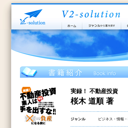
実録！ 不動産投資
桜木 道順 著
ジャンル
ビジネス・情報・