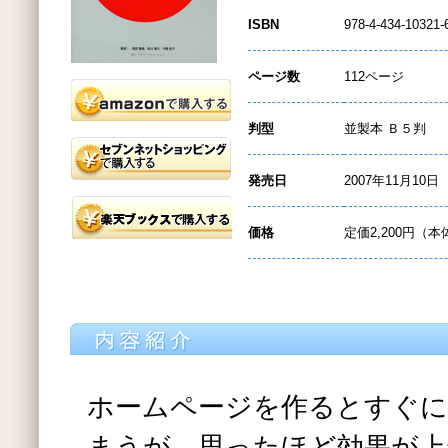
ISBN
978-4-434-10321-
ページ数
112ページ
判型
並製本 Ｂ５判
発売日
2007年11月10日
価格
定価2,200円（本
ホームページを作るとすぐに
まうが、思ったほど効果が上