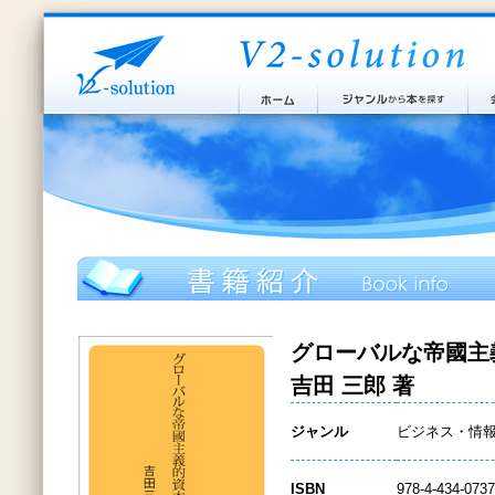
グローバルな帝國主
吉田 三郎 著
ジャンル
ビジネス・情
ISBN
978-4-434-0737