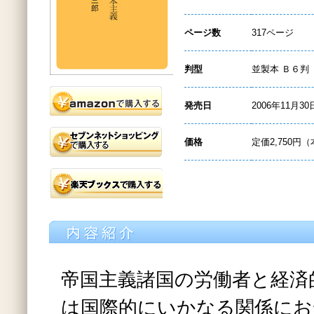
ページ数
317ページ
判型
並製本 Ｂ６判
発売日
2006年11月30
価格
定価2,750円（
帝国主義諸国の労働者と経済
は国際的にいかなる関係にお