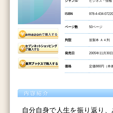
ジャンル
ビジネス・情報
ISBN
978-4-434-0722
ページ数
50ページ
判型
並製本 Ａ４判
発売日
2005年11月30日
価格
定価880円（本
自分自身で人生を振り返り、