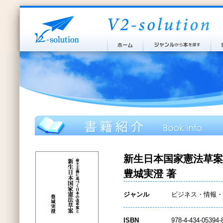
新生日本国家憲法草案
豊城実澄 著
ジャンル
ビジネス・情報・
ISBN
978-4-434-05394-