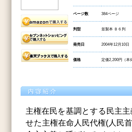
ページ数
384ページ
判型
並製本 Ｂ６判
発売日
2004年12月10日
価格
定価2,200円（本
主権在民を基調とする民主主
せた主権在命人民代権(人民首