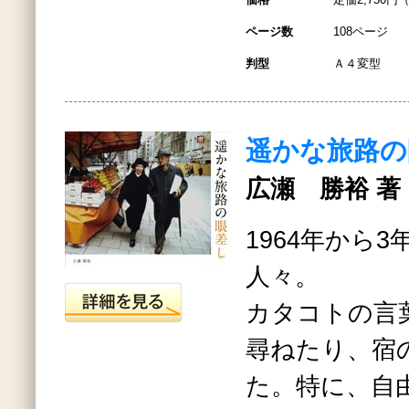
ページ数
108ページ
判型
Ａ４変型
遥かな旅路の
広瀬 勝裕 著
1964年から
人々。
カタコトの言
尋ねたり、宿
た。特に、自