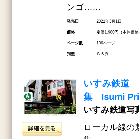
ンゴ……
発売日
2021年3月1日
価格
定価1,980円（本体価格1
ページ数
106ページ
判型
Ｂ５判
いすみ鉄道 キ
集 Isumi Pri
いすみ鉄道写
ローカル線の