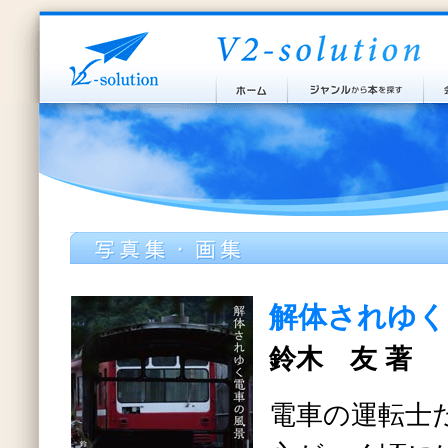
解体されゆく
鈴木 友 著
電車の運転士