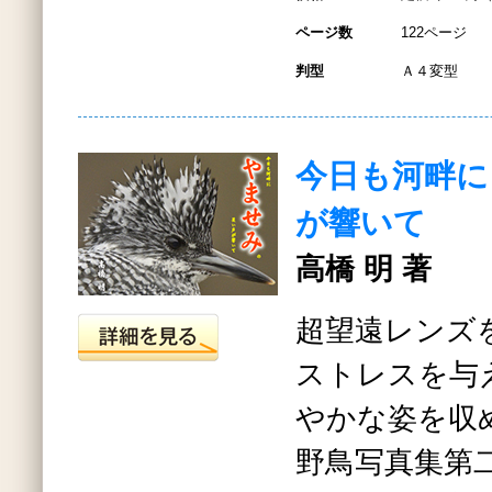
ページ数
122ページ
判型
Ａ４変型
今日も河畔に
が響いて
高橋 明 著
超望遠レンズ
ストレスを与
やかな姿を収
野鳥写真集第