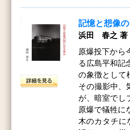
記憶と想像の
浜田 春之 著
原爆投下から
る広島平和記
の象徴として
その撮影中、
が、暗室でし
原爆で犠牲に
木のカタチに