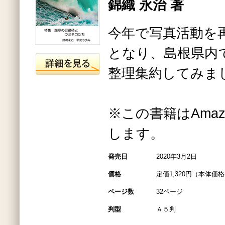
錦織 永治 著
今年で写真活動を
となり、島根県内
整理集約してみま
※この書籍はAmazo
します。
発売日
2020年3月2日
価格
定価1,320円（本体価格1
ページ数
32ページ
判型
Ａ５判