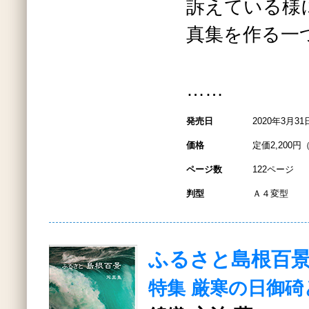
訴えている様
真集を作る一
……
発売日
2020年3月31
価格
定価2,200円
ページ数
122ページ
判型
Ａ４変型
ふるさと島根百
特集 厳寒の日御