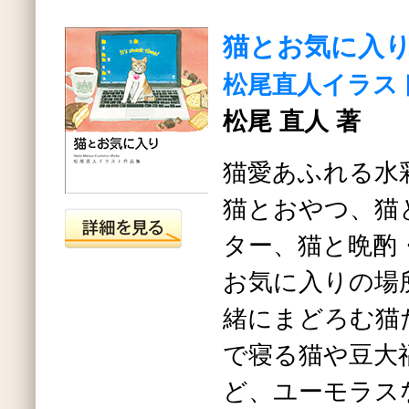
猫とお気に入
松尾直人イラス
松尾 直人 著
猫愛あふれる水
猫とおやつ、猫
ター、猫と晩酌
お気に入りの場
緒にまどろむ猫
で寝る猫や豆大
ど、ユーモラス