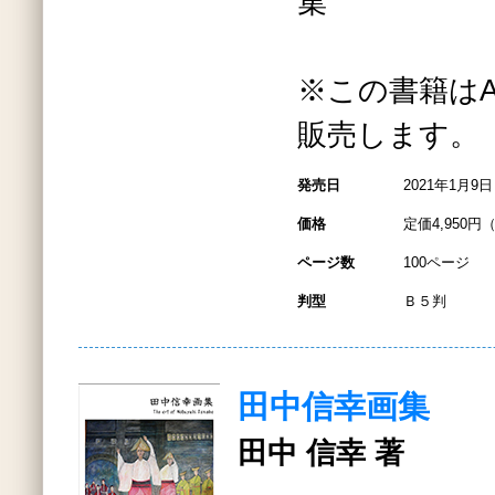
集
※この書籍はAma
販売します。
発売日
2021年1月9日
価格
定価4,950円
ページ数
100ページ
判型
Ｂ５判
田中信幸画集
田中 信幸 著