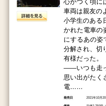
心がつく頃に
車両は親友の
小学生のある
かれた電車の
にするあの姿
分解され、切
有様だった。
――いつも走
思い出がたく
電……
発売日
2021年10月2
価格
定価2,750円