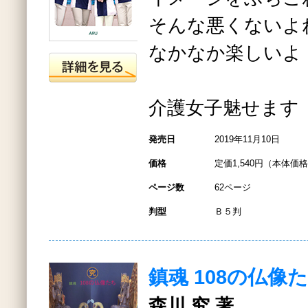
そんな悪くないよ
なかなか楽しいよ
介護女子魅せます
発売日
2019年11月10日
価格
定価1,540円（本体価格1
ページ数
62ページ
判型
Ｂ５判
鎮魂 108の仏像
森川 究 著