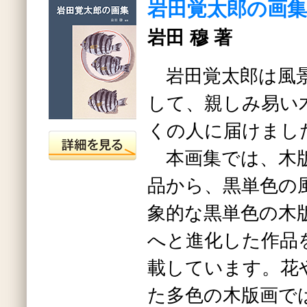
岩田覚太郎の画集
岩田 穆 著
岩田覚太郎は風景
して、親しみ易い
くの人に届けまし
本画集では、木版
品から、黒単色の
象的な黒単色の木
へと進化した作品
載しています。花
た多色の木版画で