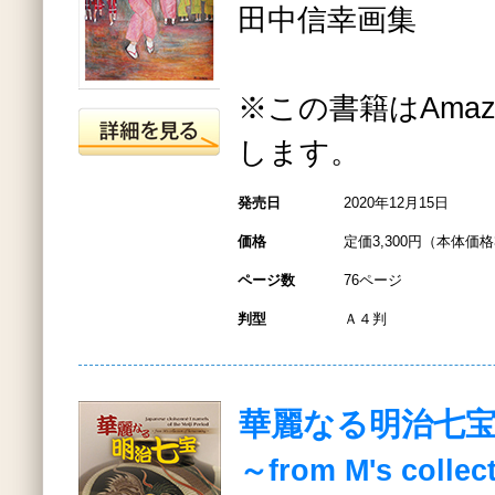
田中信幸画集
※この書籍はAmazo
します。
発売日
2020年12月15日
価格
定価3,300円（本体価格3
ページ数
76ページ
判型
Ａ４判
華麗なる明治七
～from M's collect