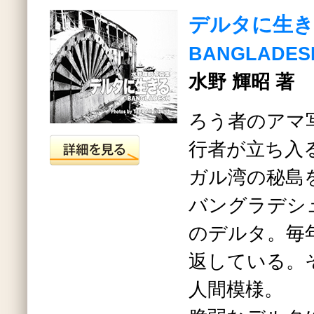
デルタに生
BANGLADES
水野 輝昭 著
ろう者のアマ
行者が立ち入
ガル湾の秘島
バングラデシ
のデルタ。毎
返している。
人間模様。