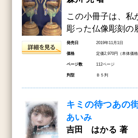
この小冊子は、私
彫った仏像彫刻の
発売日
2019年11月1日
価格
定価2,970円（本体価格2
ページ数
112ページ
判型
Ｂ５判
キミの待つあの
あいみ
吉田 はかる 著