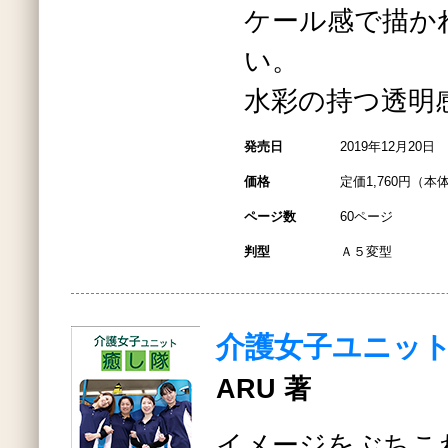
ケール感で描か
い。
水彩の持つ透明
発売日
2019年12月20日
価格
定価1,760円（本体
ページ数
60ページ
判型
Ａ５変型
介護女子ユニッ
ARU 著
イメージをぶちこ