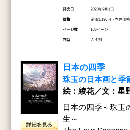
発売日
2020年9月1日
価格
定価3,190円（本体価格2
ページ数
136ページ
判型
Ａ４判
日本の四季
珠玉の日本画と季
絵：綾花／文：星野
日本の四季～珠玉
生～