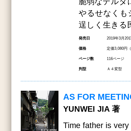
脆弱なデルタ
やるせなくも
逞しく生きる
発売日
2019年3月20
価格
定価3,080円
ページ数
116ページ
判型
Ａ４変型
AS FOR MEETI
YUNWEI JIA 著
Time father is very