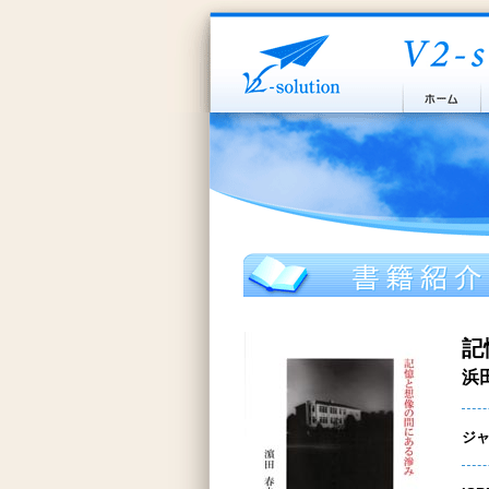
記
浜
ジ