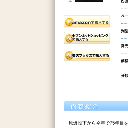
ISB
ペ
判
発
価
分
原爆投下から今年で75年目