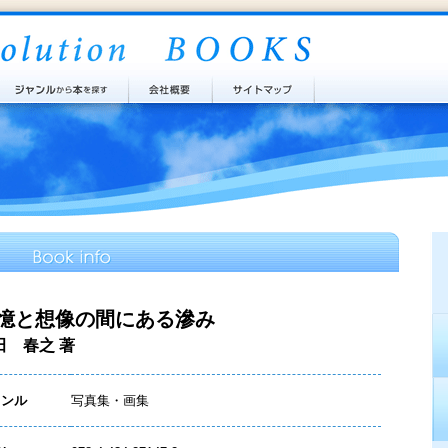
憶と想像の間にある滲み
田 春之 著
ャンル
写真集・画集