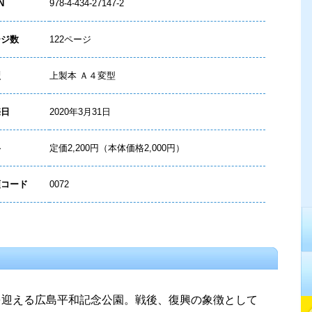
N
978-4-434-27147-2
ージ数
122ページ
型
上製本 Ａ４変型
売日
2020年3月31日
格
定価2,200円（本体価格2,000円）
類コード
0072
を迎える広島平和記念公園。戦後、復興の象徴として