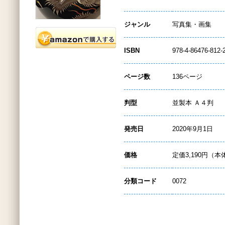
ジャンル
写真集・画集
ISBN
978-4-86476-812-
ページ数
136ページ
判型
並製本 Ａ４判
発売日
2020年9月1日
価格
定価3,190円（本
分類コード
0072