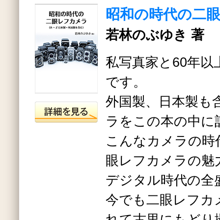
昭和の時代の二
若林のぶゆき 著
私写真家と60年以
です。
外国製、日本製も
ラをこの本の中に
こんなカメラの時
眼レフカメラの魅
デジタル時代の全
今でも二眼レフカ
れて古里にもどり