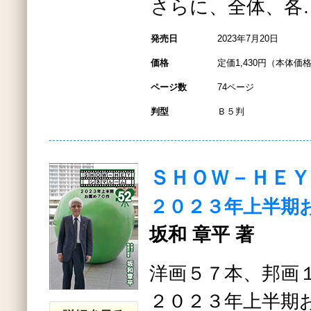
さらに、全体、各
発売日
2023年7月20日
価格
定価1,430円（本体価格
ページ数
74ページ
判型
Ｂ５判
ＳＨＯＷ－ＨＥ
２０２３年上半期
坂和 章平 著
洋画５７本、邦画
２０２３年上半期