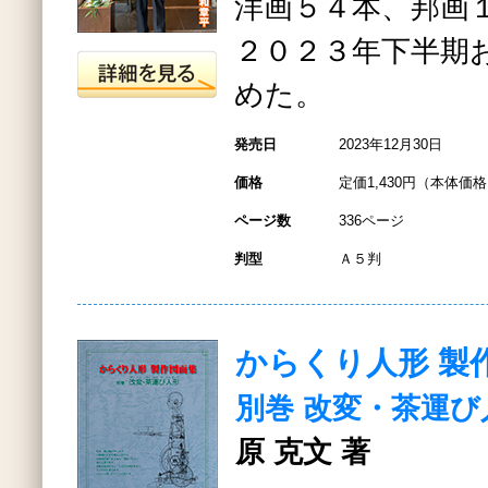
洋画５４本、邦画
２０２３年下半期
めた。
発売日
2023年12月30日
価格
定価1,430円（本体価格1
ページ数
336ページ
判型
Ａ５判
からくり人形 製
別巻 改変・茶運び
原 克文 著