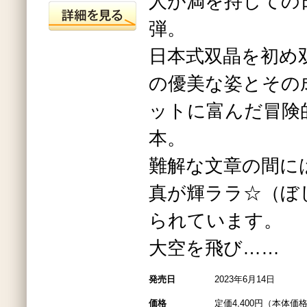
人が満を持しての
弾。
日本式双晶を初め
の優美な姿とその
ットに富んだ冒険
本。
難解な文章の間に
真が輝ララ☆（ぼ
られています。
大空を飛び……
発売日
2023年6月14日
価格
定価4,400円（本体価格