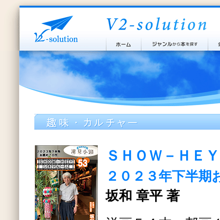
ＳＨＯＷ－ＨＥ
２０２３年下半期
坂和 章平 著