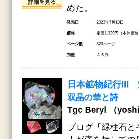
めた。
発売日
2023年7月10日
価格
定価1,320円（本体価格1
ページ数
320ページ
判型
Ａ５判
日本鉱物紀行III
双晶の華と詩
Tgc Beryl （yosh
ブログ「緑柱石と