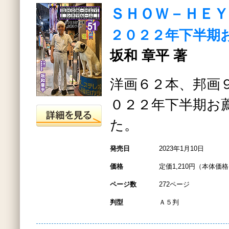
ＳＨＯＷ－ＨＥ
２０２２年下半期
坂和 章平 著
洋画６２本、邦画
０２２年下半期お
た。
発売日
2023年1月10日
価格
定価1,210円（本体価格1
ページ数
272ページ
判型
Ａ５判