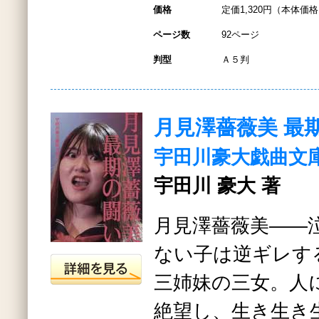
価格
定価1,320円（本体価格1
ページ数
92ページ
判型
Ａ５判
月見澤薔薇美 最
宇田川豪大戯曲文
宇田川 豪大 著
月見澤薔薇美――
ない子は逆ギレす
三姉妹の三女。人
絶望し、生き生き