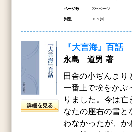
ページ数
236ページ
判型
Ｂ５判
『大言海』百話
永島 道男 著
田舎の小ぢんまり
一番上で埃をかぶ
りました。今は亡
なたの座右の書と
わなかったが、か