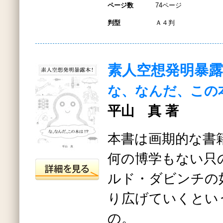
ページ数
74ページ
判型
Ａ４判
素人空想発明暴露
な、なんだ、この
平山 真 著
本書は画期的な書
何の博学もない只
ルド・ダビンチの
り広げていくとい
の。