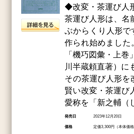
◆改変・茶運び人
茶運び人形は、名
ぶからくり人形で
作られ始めました
「機巧図彙・上巻」
川半蔵頼直著）に
その茶運び人形を
賢い改変・茶運び
愛称を「新之輔（
発売日
2023年12月20日
価格
定価3,300円（本体価格3