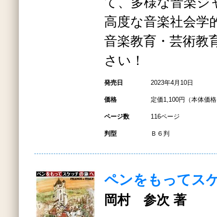
て、多様な音楽ジ
高度な音楽社会学
音楽教育・芸術教
さい！
発売日
2023年4月10日
価格
定価1,100円（本体価格1
ページ数
116ページ
判型
Ｂ６判
ペンをもってス
岡村 参次 著