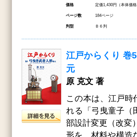
価格
定価1,430円（本体価格1
ページ数
184ページ
判型
Ｂ６判
江戸からくり 巻
元
原 克文 著
この本は、江戸時
れる「弓曳童子（
部設計変更（改変
形を、材料や構造