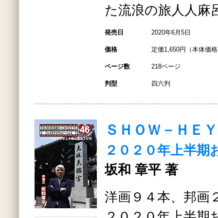
た流浪の旅人人麻
発売日
2020年6月5日
価格
定価1,650円（本体価格1
ページ数
218ページ
判型
四六判
ＳＨＯＷ－ＨＥ
２０２０年上半期
坂和 章平 著
洋画９４本、邦画
２０２０年上半期