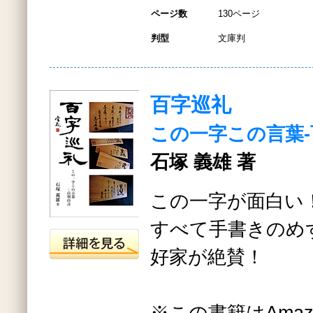
ページ数
130ページ
判型
文庫判
百字巡礼
この一字この言葉
石塚 義雄 著
この一字が面白い
すべて手書きのめ
好家が絶賛！