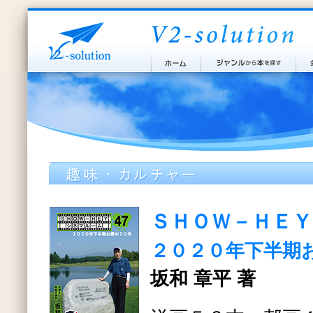
ＳＨＯＷ－ＨＥ
２０２０年下半期
坂和 章平 著