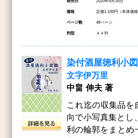
発売日
2020年9月16日
価格
定価1,100円（本体価格1
ページ数
48ページ
判型
Ａ４判
染付酒屋徳利小図
文字伊万里
中畠 伸夫 著
これ迄の収集品を
向で小写真集とし
利の輪郭をまとめ