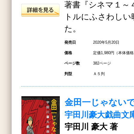
著書『シネマ１～
トルにふさわしい
た。
発売日
2020年5月20日
価格
定価1,980円（本体価格1
ページ数
382ページ
判型
Ａ５判
金田一じゃない
宇田川豪大戯曲文
宇田川 豪大 著