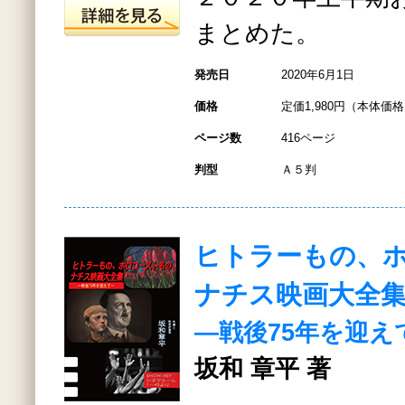
まとめた。
発売日
2020年6月1日
価格
定価1,980円（本体価格1
ページ数
416ページ
判型
Ａ５判
ヒトラーもの、
ナチス映画大全
―戦後75年を迎え
坂和 章平 著