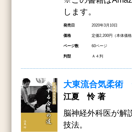
※この書籍はAmazo
します。
発売日
2020年3月10日
価格
定価2,200円（本体価格2
ページ数
60ページ
判型
Ａ４判
大東流合気柔術
江夏 怜 著
脳神経外科医が解
技法。