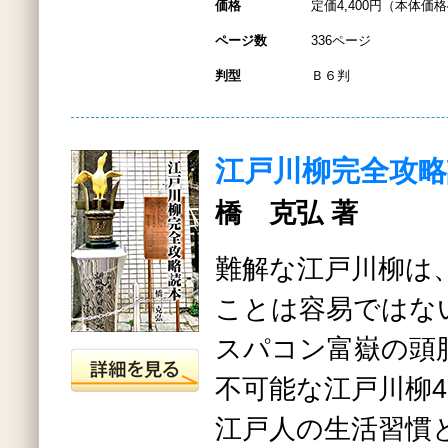
価格
定価4,400円（本体価格4
ページ数
336ページ
判型
Ｂ６判
江戸川柳完全攻略
橋 克弘 著
難解な江戸川柳は
ことは容易ではな
スパコン富嶽の頭
不可能な江戸川柳4
江戸人の生活習慣