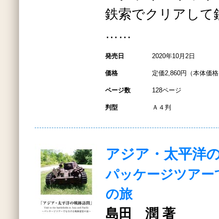
鉄索でクリアして
……
発売日
2020年10月2日
価格
定価2,860円（本体価格2
ページ数
128ページ
判型
Ａ４判
アジア・太平洋
パッケージツアー
の旅
島田 潤 著