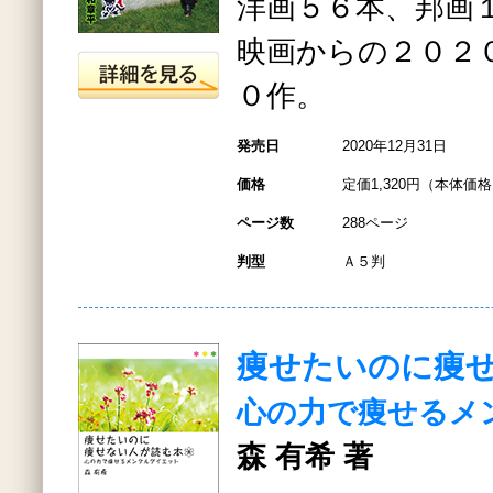
洋画５６本、邦画
映画からの２０２
０作。
発売日
2020年12月31日
価格
定価1,320円（本体価格1
ページ数
288ページ
判型
Ａ５判
痩せたいのに痩
心の力で痩せるメ
森 有希 著