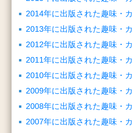
2014年に出版された趣味・
2013年に出版された趣味・
2012年に出版された趣味・
2011年に出版された趣味・
2010年に出版された趣味・
2009年に出版された趣味・
2008年に出版された趣味・
2007年に出版された趣味・