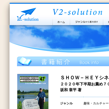
ＳＨＯＷ－ＨＥＹシネ
２０２０年下半期お薦め７
坂和 章平 著
ジャンル
趣味・カルチャー