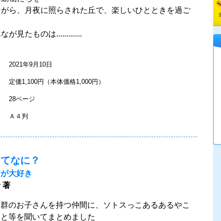
ながら、月夜に照らされた丘で、楽しいひとときを過ご
見たものは.............
2021年9月10日
定価1,100円（本体価格1,000円）
28ページ
Ａ４判
ってなに？
おが大好き
 著
候群のお子さんを持つ仲間に、ソトスっこあるあるやこ
こと等を聞いてまとめました