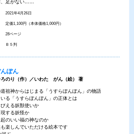
猫、足がない……
2021年4月26日
定価1,100円（本体価格1,000円）
28ページ
Ｂ５判
ぽんぽん
ろのり（作）／いわた がん（絵） 著
の道祖神からはじまる「うすらぽんぽん」の物語
もいる「うすらぽんぽん」の正体とは
おびえる妖獣使いか
出現する妖怪か
縁起のいい福の神なのか
供も楽しんでいただける絵本です