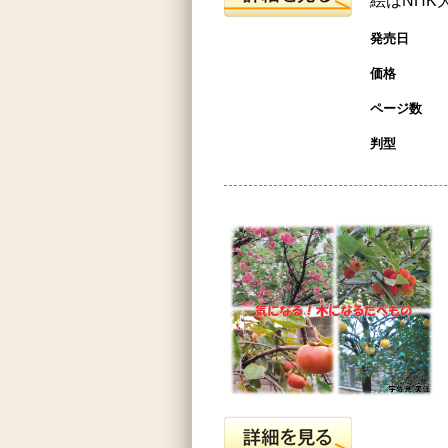
絵はNHK
発売日
価格
ページ数
判型