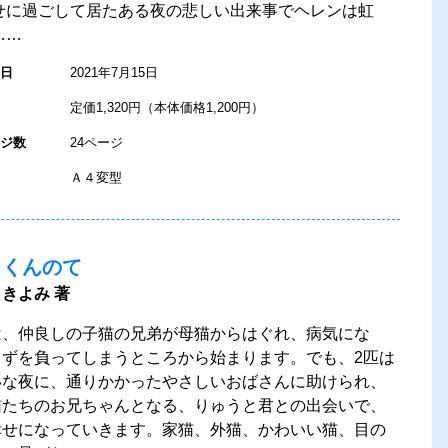
せに過ごして居たある夜の悲しい出来事でヘレンは虹
……
日
2021年7月15日
定価1,320円（本体価格1,200円）
ジ数
24ページ
Ａ４変型
とくんのて
きよみ 著
は、仲良しの子猫の兄弟が母猫からはぐれ、病気にな
きずを負ってしまうところから始まります。でも、2匹は
いな夜に、通りかかったやさしいおばさんに助けられ、
猫たちのお兄ちゃんとなる、りゅうと君との出会いで、
幸せになっていきます。家猫、外猫、かわいい猫、目の