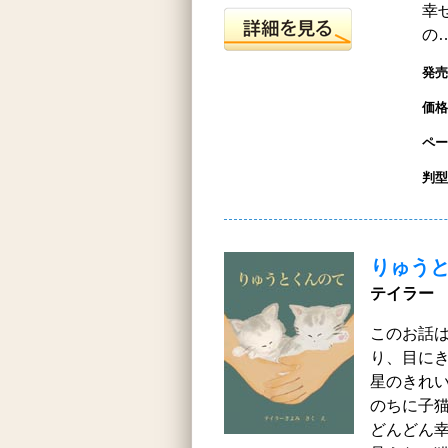
幸
の
発売
価格
ペー
判型
りゅう
テイラー 
このお話
り、目に
星のきれ
のちに子
どんどん