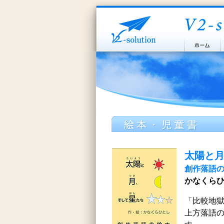
太陽と
創作落語
かなくらひ
「比較地
上方落語