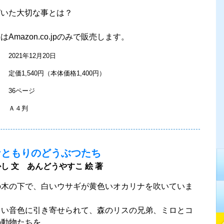
づいた大切な事とは？
Amazon.co.jpのみで販売します。
2021年12月20日
定価1,540円（本体価格1,400円）
36ページ
Ａ４判
ナともりのどうぶつたち
し 文 あんどうやすこ 絵 著
の木の下で、白いウサギが黄色いオカリナを吹いていま
しい音色に引き寄せられて、森のリスの兄弟、ミロとコ
の動物たちを