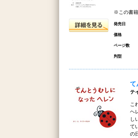
※この書籍は
発売日
価格
ページ数
判型
て
テ
こ
ヘ
し
て
の