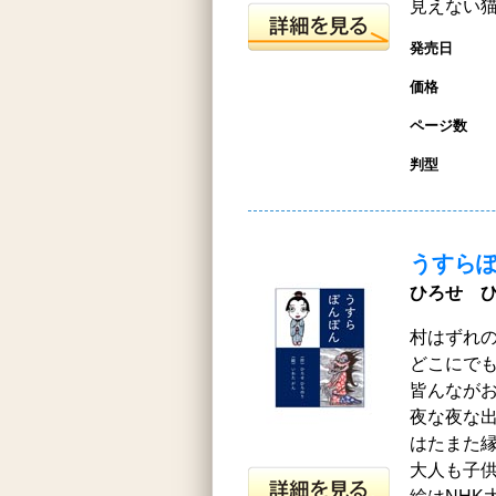
見えない
発売日
価格
ページ数
判型
うすら
ひろせ ひ
村はずれ
どこにで
皆んなが
夜な夜な
はたまた
大人も子