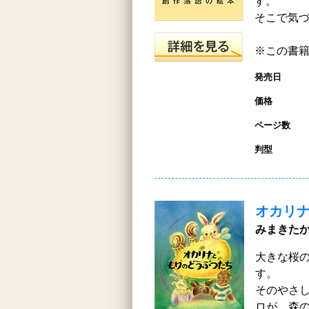
す。
そこで気
※この書籍は
発売日
価格
ページ数
判型
オカリ
みまきたか
大きな桜
す。
そのやさ
ロが、森