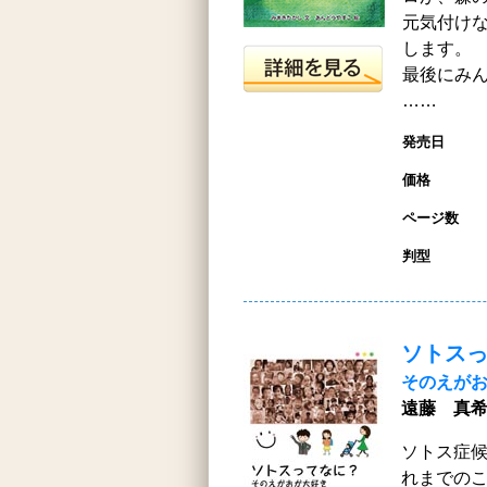
元気付け
します。
最後にみんなが
……
発売日
価格
ページ数
判型
ソトス
そのえが
遠藤 真希
ソトス症
れまでの