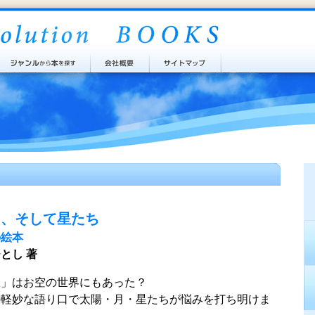
月、そして星たち
の絵本
とし 著
獄」はお空の世界にもあった？
の軽妙な語り口で太陽・月・星たちが悩みを打ち明けま