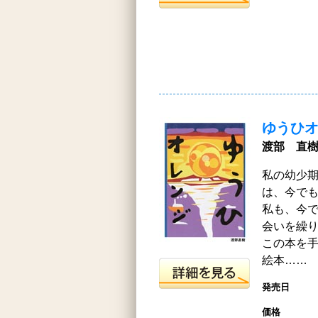
ゆうひ
渡部 直樹
私の幼少
は、今で
私も、今
会いを繰
この本を
絵本……
発売日
価格