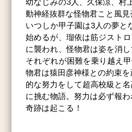
幼なじみの3人、久保涼、村
動神経抜群な怪物君こと風見
いつしか甲子園は3人の夢と
始めるが、瑠依は筋ジストロ
に襲われ、怪物君は姿を消し
それぞれが困難を乗り越え甲
物君は猿田彦神様との約束を
的な努力をして超高校級と名
に挑む物語。努力は必ず報わ
奇跡は起こる！