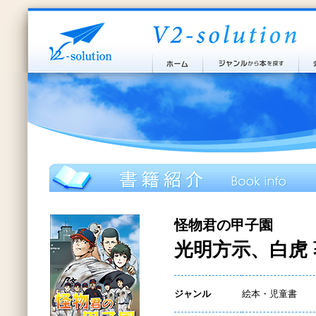
怪物君の甲子園
光明方示、白虎 
ジャンル
絵本・児童書