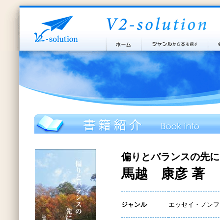
偏りとバランスの先に
馬越 康彦 著
ジャンル
エッセイ・ノンフ