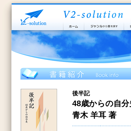
後半記
48歳からの自分
青木 羊耳 著