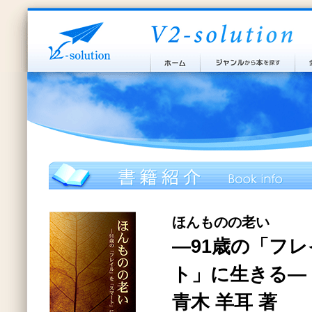
ほんものの老い
―91歳の「フ
ト」に生きる―
青木 羊耳 著