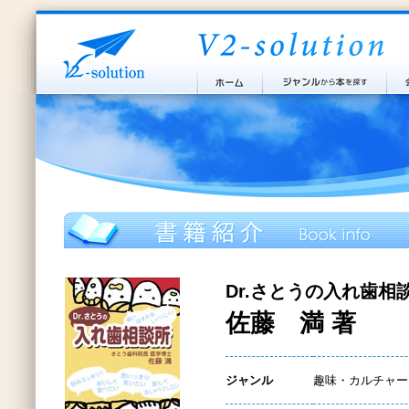
Dr.さとうの入れ歯相
佐藤 満 著
ジャンル
趣味・カルチャー