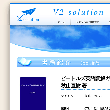
ビートルズ英語読解ガ
秋山直樹 著
ジャンル
趣味・カルチャー
ISBN
978-4-434-10895-