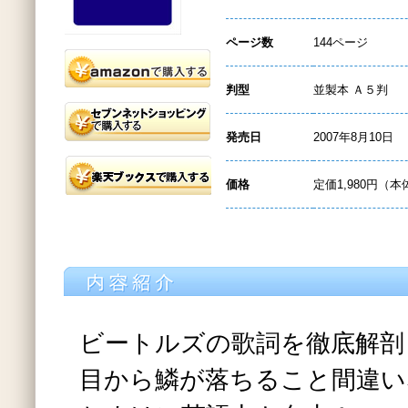
ページ数
144ページ
判型
並製本 Ａ５判
発売日
2007年8月10日
価格
定価1,980円（本
ビートルズの歌詞を徹底解剖
目から鱗が落ちること間違い