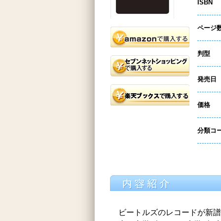
ISBN
ページ
判型
発売日
価格
分類コ
ビートルズのレコードが新譜と