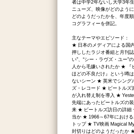
者は中学2年ないし大学3年
ニューズ、映像がどのように
どのようだったかを、年度順
コグラフィーを併記。
主なテーマやエピソード：
★ 日本のメディアによる国
押ししたラジオ番組と月刊誌 
い”、“シー・ラヴズ・ユー”
人から毛嫌いされたか ★ 
ほどの不良だけ』という噂は真実か 
ないシーン ★ 英米でシン
ズ・レコード ★ ビートルズ派
が入れ替え制を導入 ★ Yest
先端にあったビートルズの装い
来 ★ ビートルズ訪日の詳細
当か ★ 1966～67年に
トップ ★ TV映画 Magical Mys
封切りはどのようだったか ★