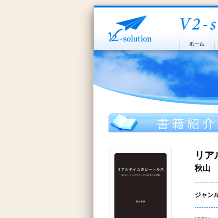
リア
秋山 
ジャン