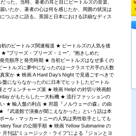
生だった。当時、著者の耳と目にビートルズの音楽、
届いたか、著者の心は何を感じたか、周囲の状況は
につぶさに語る。英国と日本における詳細なディス
内初のビートルズ関連報道 ★ ビートルズの人気を後
★ “プリーズ・プリーズ・ミー”、“抱きしめた
の発売順序と発売時期 ★ 当初ビートルズはなぜ多くの
『ビートルズに夢中になったのは一クラスで片手の人数
★ 映画 A Hard Day's Night で見過ごすべきで
グル盤にならなかったのに日本でヒットしたビートル
とヴェンチャーズ派 ★ 映画 Help! の封切り映画館
erday がもたらした一大転機 ★ 流行ファッションの
 ★ 輸入盤の利点 ★ 邦題『ノルウェーの森』の由
 ★ 『武道館で演奏が聞こえなかった』という話は本
おけるポール・マッカートニーの人気は男性歌手としても
tery Tour の公開手順 ★ 映画 Yellow Submarine の
 月刊誌“ミュージック・ライフ”による『ジョンとヨ