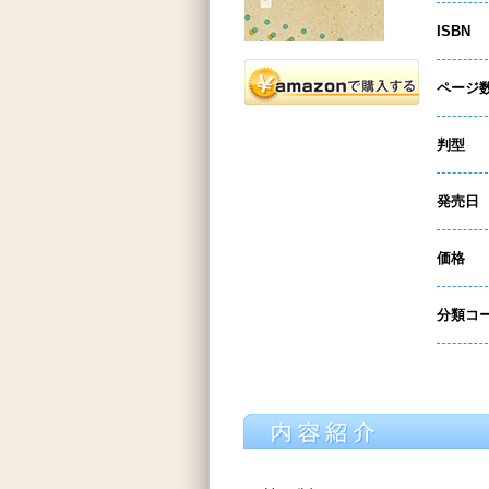
ISBN
ページ
判型
発売日
価格
分類コ