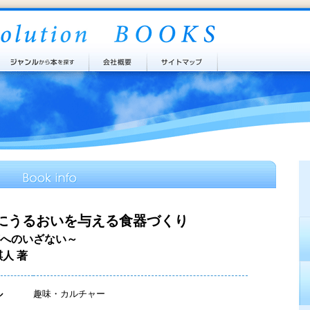
にうるおいを与える食器づくり
へのいざない～
祺人 著
ル
趣味・カルチャー