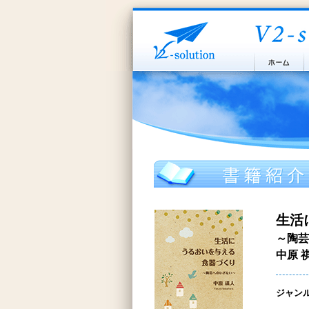
生活
～陶芸
中原 
ジャン