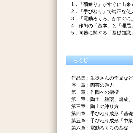
1．「菊練り」がすぐに出来
2．「手びねり」で端正な使
3．「電動ろくろ」がすぐに
4．作陶の「基本」と「理屈
5．陶器に関する「基礎知識
作品集：生徒さんの作品など
序 章：陶芸の魅力
第一章：作陶への指標
第二章：陶土、釉薬、焼成、
第三章：陶土の練り方
第四章：手びねり成形「基礎
第五章：手びねり成形「中級
第六章：電動ろくろの基礎