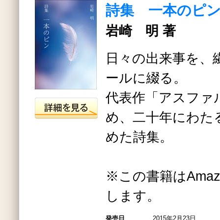
詩集 一本のピ
岩崎 明 著
日々の出来事を、
ールに綴る。
代表作「アスファ
め、二十年にわた
めた詩集。
※この書籍はAmazo
します。
発売日
2015年2月23日