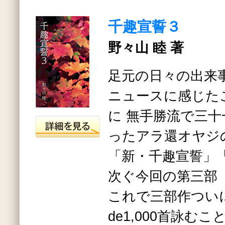
千趣宣誓３
野々山 睦 著
足元の日々の出来
ニュースに感じた
に 無手勝流で三
ったアラ還オヤジ
「新・千趣宣誓」
次ぐ今回の第三部
これで三部作つい
de1,000首詠む