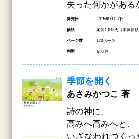
失った何かがある
発売日
2015年7月27日
価格
定価1,045円（本体価格
ページ数
120ページ
判型
Ｂ６判
季節を開く
あさみかつこ 著
詩の神に、
高みへ高みへと、
いざなわれつくっ