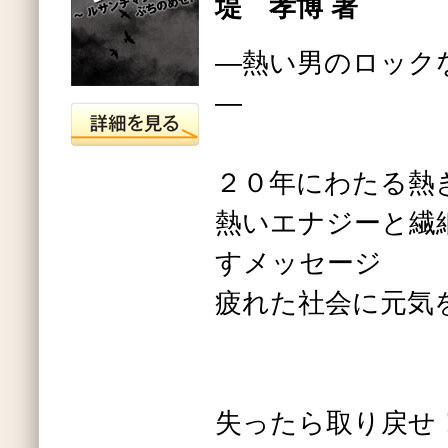
堤 孝博 著
―熱い男のロック
―
２０年にわたる熱
熱いエナジーと繊
すメッセージ
疲れた社会に元気
失ったら取り戻せ