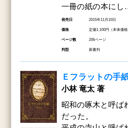
一冊の紙の本にし
発売日
2015年11月10日
価格
定価1,100円（本体価格1
ページ数
206ページ
判型
新書判
Ｅフラットの手
小林 竜太 著
昭和の啄木と呼ば
だった。
平成の寺山と呼ば