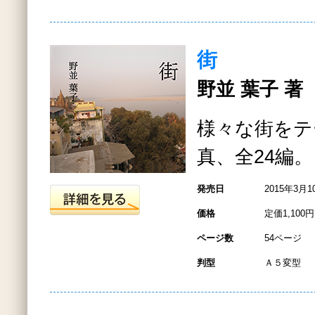
街
野並 葉子 著
様々な街をテ
真、全24編。
発売日
2015年3月1
価格
定価1,100
ページ数
54ページ
判型
Ａ５変型