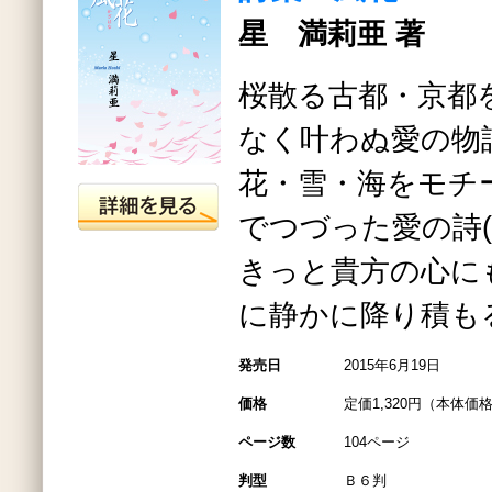
星 満莉亜 著
桜散る古都・京都
なく叶わぬ愛の物
花・雪・海をモチ
でつづった愛の詩(
きっと貴方の心に
に静かに降り積も
発売日
2015年6月19日
価格
定価1,320円（本体価格
ページ数
104ページ
判型
Ｂ６判