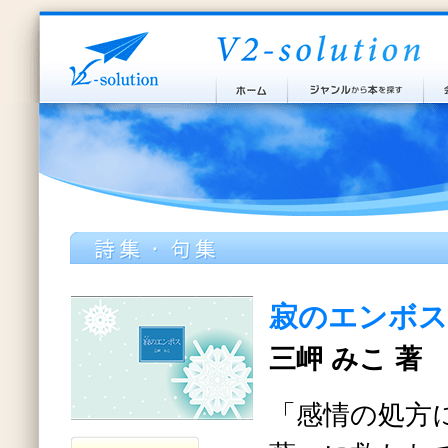
寂のエンボス
三岬 みこ 著
「感情の処方