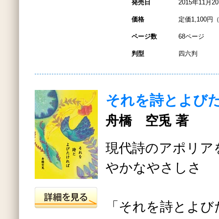
発売日
2015年11月2
価格
定価1,100円
ページ数
68ページ
判型
四六判
それを詩とよび
舟橋 空兎 著
現代詩のアポリア
やかなやさしさ
「それを詩とよび