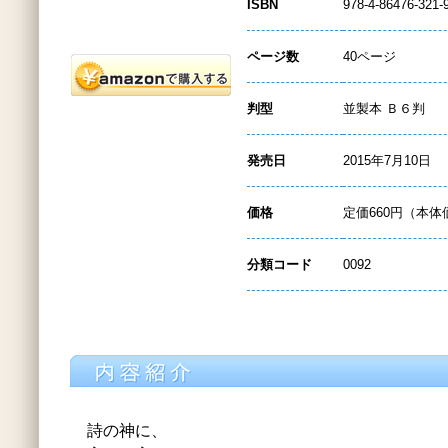
ISBN
978-4-86476-321-
ページ数
40ページ
判型
並製本 Ｂ６判
発売日
2015年7月10日
価格
定価660円（本体
分類コード
0092
詩の神に、