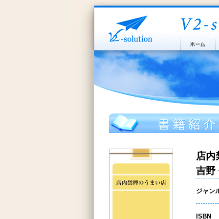
店内
吉野
ジャン
ISBN