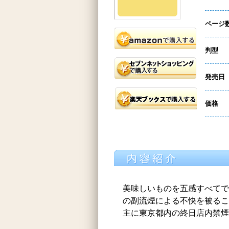
ページ
判型
発売日
価格
美味しいものを五感すべてで
の副流煙による不快を被るこ
主に東京都内の終日店内禁