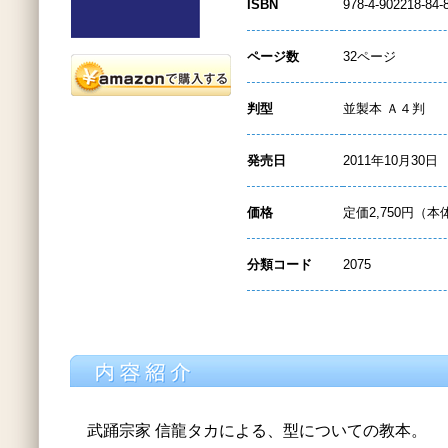
ISBN
978-4-902218-84-
ページ数
32ページ
判型
並製本 Ａ４判
発売日
2011年10月30日
価格
定価2,750円（本
分類コード
2075
武踊宗家 信龍タカによる、型についての教本。