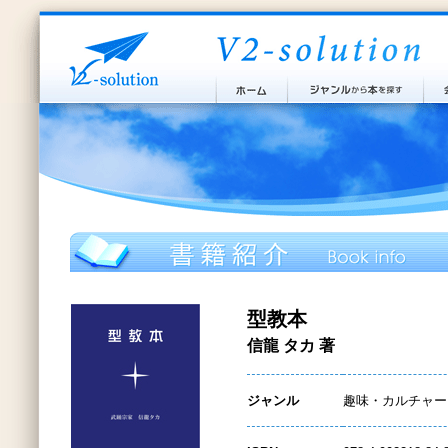
型教本
信龍 タカ 著
ジャンル
趣味・カルチャー