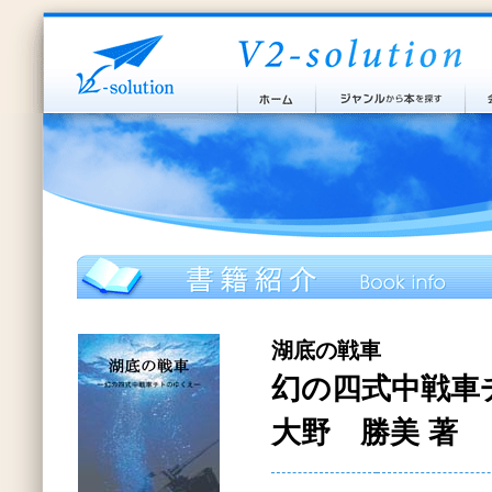
湖底の戦車
幻の四式中戦車
大野 勝美 著