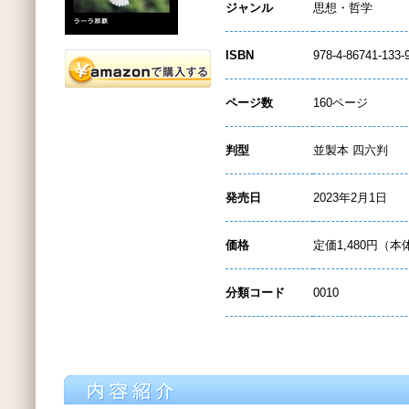
ジャンル
思想・哲学
ISBN
978-4-86741-133-
ページ数
160ページ
判型
並製本 四六判
発売日
2023年2月1日
価格
定価1,480円（本
分類コード
0010