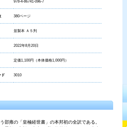
978-4-86741-096-7
数
380ページ
並製本 Ａ５判
2022年8月20日
定価1,100円（本体価格1,000円）
ード
3010
う邵雍の「皇極経世書」の本邦初の全訳である。