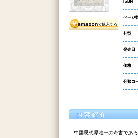
ISBN
ページ
判型
発売日
価格
分類コ
中國思想界唯一の奇書であろ