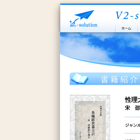
性理
宋 邵
ジャン