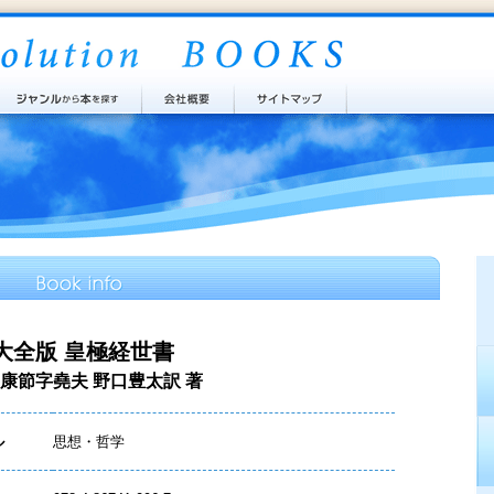
大全版 皇極経世書
康節字堯夫 野口豊太訳 著
ル
思想・哲学