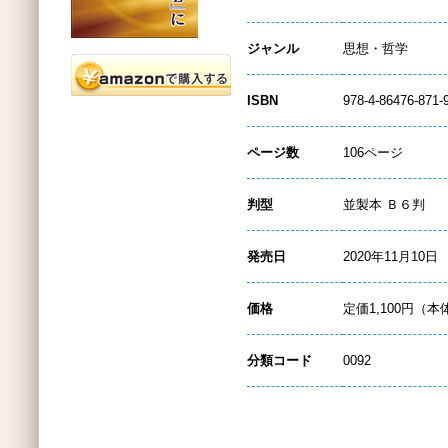
ジャンル
思想・哲学
ISBN
978-4-86476-871-
ページ数
106ページ
判型
並製本 Ｂ６判
発売日
2020年11月10日
価格
定価1,100円（本
分類コード
0092