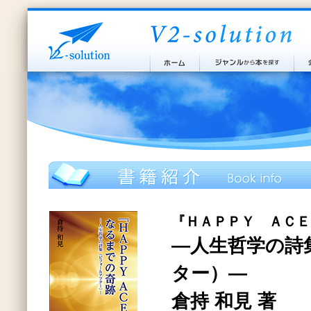
『ＨＡＰＰＹ ＡＣＥ
―人生哲学の詩
ター）―
倉持 和見 著