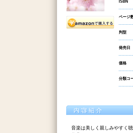
ISBN
ページ
判型
発売日
価格
分類コ
音楽は美しく親しみやすく聴