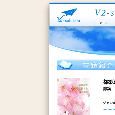
都築
都築 
ジャン