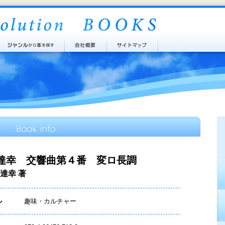
達幸 交響曲第４番 変ロ長調
達幸 著
ル
趣味・カルチャー