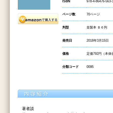
ISBN
978-4-86476-563-
ページ数
70ページ
判型
並製本 Ｂ６判
発売日
2018年3月15日
価格
定価792円（本体
分類コード
0095
著者談