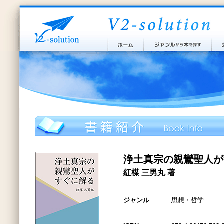
浄土真宗の親鸞聖人が
紅楳 三男丸 著
ジャンル
思想・哲学