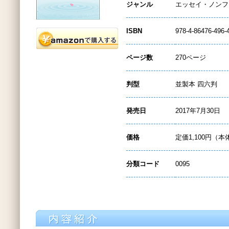
ジャンル
エッセイ・ノンフ
ISBN
978-4-86476-496-
ページ数
270ページ
判型
並製本 四六判
発売日
2017年7月30日
価格
定価1,100円（本
分類コード
0095