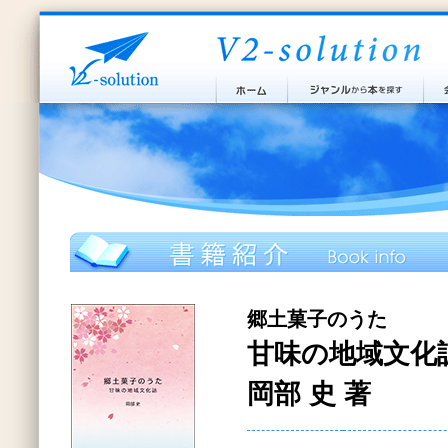
郷土菓子のうた
甘味の地域文化
岡部 史 著