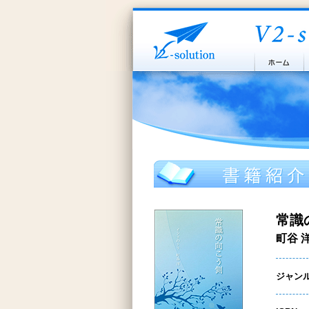
常識
町谷 
ジャン