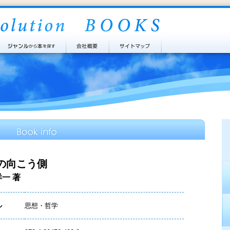
の向こう側
洋一 著
ル
思想・哲学