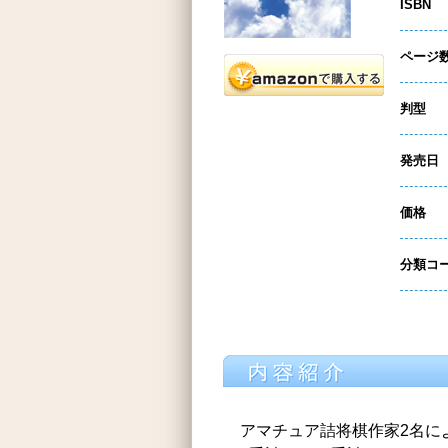
ISBN
ページ
判型
発売日
価格
分類コ
アマチュア詰将棋作家2名によ