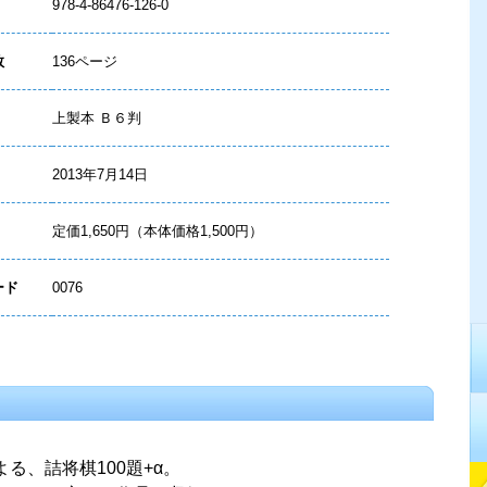
978-4-86476-126-0
数
136ページ
上製本 Ｂ６判
2013年7月14日
定価1,650円（本体価格1,500円）
ード
0076
る、詰将棋100題+α。