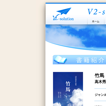
竹馬
高木秀
ジャン