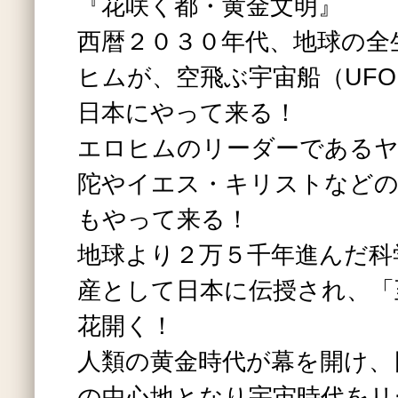
『花咲く都・黄金文明』
西暦２０３０年代、地球の全
ヒムが、空飛ぶ宇宙船（UF
日本にやって来る！
エロヒムのリーダーであるヤ
陀やイエス・キリストなどの
もやって来る！
地球より２万５千年進んだ科
産として日本に伝授され、「
花開く！
人類の黄金時代が幕を開け、
の中心地となり宇宙時代をリ