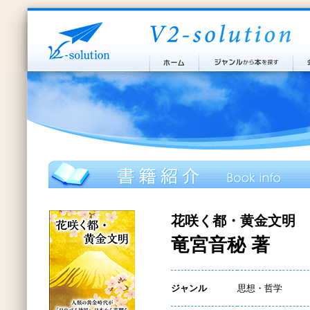
花咲く都・黄金文明
竜宮音秘 著
ジャンル
思想・哲学