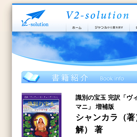
識別の宝玉 完訳「ヴ
マニ」 増補版
シャンカラ（著
解） 著