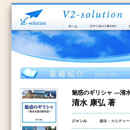
魅惑のギリシャ ―清
清水 康弘 著
ジャンル
趣味・カルチャー