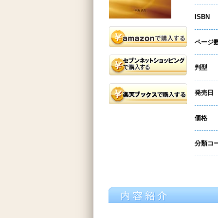
ISBN
ページ
判型
発売日
価格
分類コ