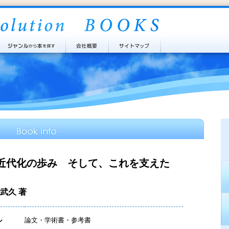
近代化の歩み そして、これを支えた
武久 著
ル
論文・学術書・参考書