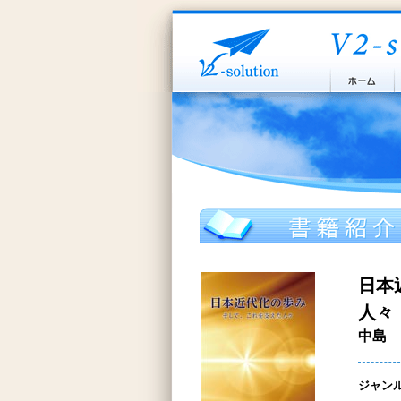
日本
人々
中島 
ジャン