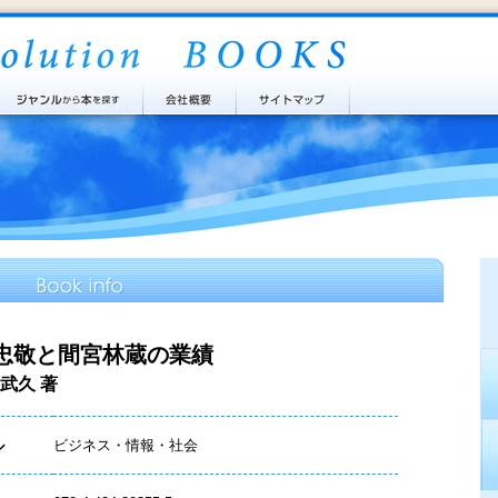
忠敬と間宮林蔵の業績
武久 著
ル
ビジネス・情報・社会