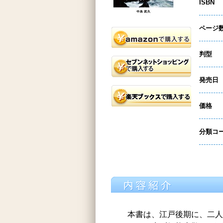
ISBN
ページ
判型
発売日
価格
分類コ
本書は、江戸後期に、二人