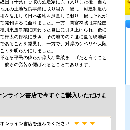
総国（千葉）香取の酒造家にムコ入りした後、自ら
地元の土地改良事業に取り組み、後に、封建制度の
術を活用して日本各地を測量して廻り、後にそれが
て発刊さるに至りました。一方、間宮林蔵は常陸国
根川東遷事業に関わった幕臣に引き上げられ、後に
て樺太の探検に赴き、その地での２度に亘る現地調
であることを発見し、一方で、対岸のシベリヤ大陸
ことを明らかにしました。
単なる平民の彼らが偉大な業績を上げたと言うこと
、彼らの労苦が偲ばれるところであります。
オンライン書店で今すぐご購入いただけま