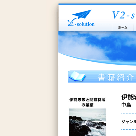
伊能
中島 
ジャン