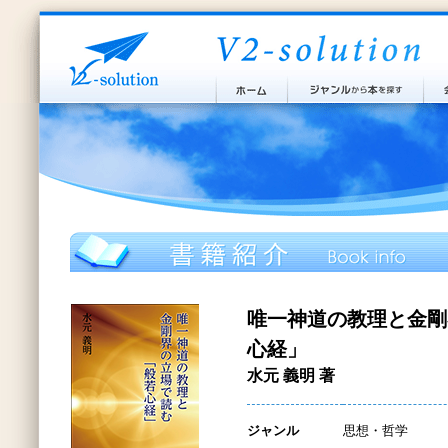
唯一神道の教理と金剛
心経」
水元 義明 著
ジャンル
思想・哲学