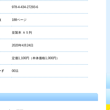
978-4-434-27293-6
数
188ページ
並製本 Ａ５判
2020年4月24日
定価1,100円（本体価格1,000円）
ード
0011