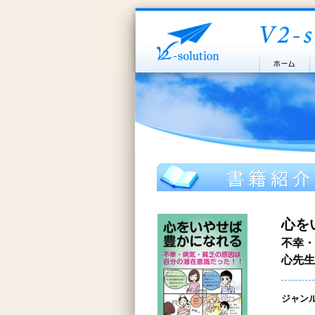
心を
不幸・
心先生
ジャン