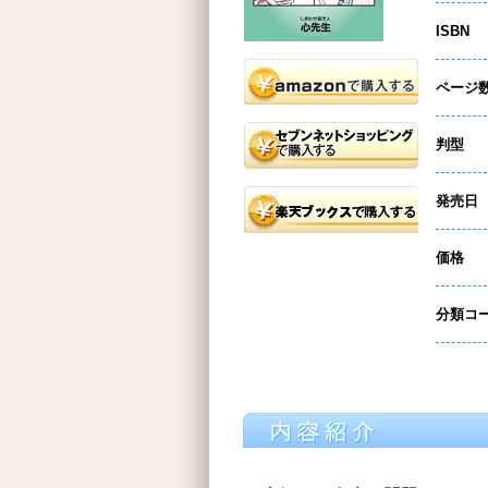
ISBN
ページ
判型
発売日
価格
分類コ