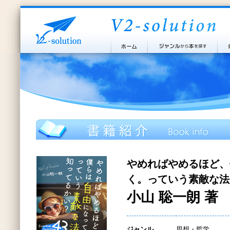
やめればやめるほど、
く。っていう素敵な法
小山 聡一朗 著
ジャンル
思想・哲学