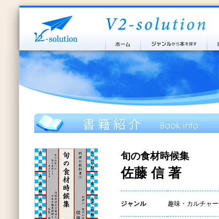
旬の食材時候集
佐藤 信 著
ジャンル
趣味・カルチャー