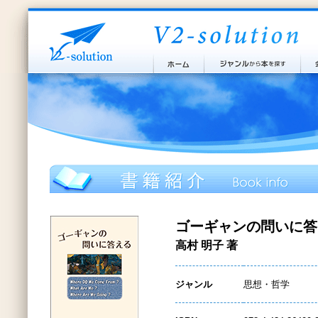
ゴーギャンの問いに答
高村 明子 著
ジャンル
思想・哲学