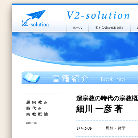
超宗教の時代の宗教概
細川 一彦 著
ジャンル
思想・哲学