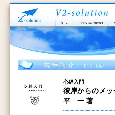
心経入門
彼岸からのメッ
平 一 著