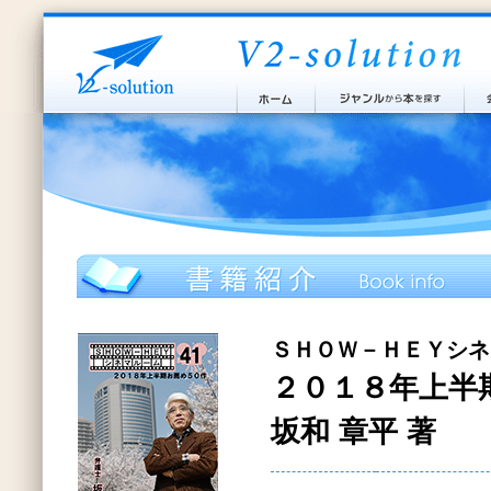
ＳＨＯＷ－ＨＥＹシネ
２０１８年上半
坂和 章平 著