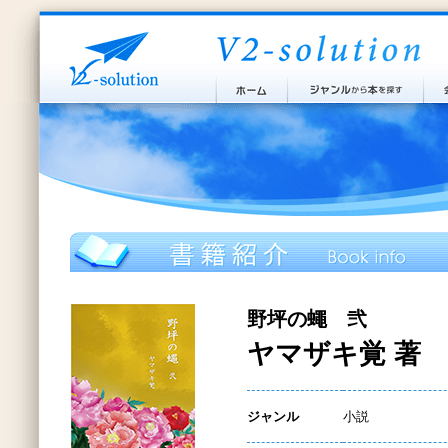
野坪の蠅 弐
ヤマザキ覚 著
ジャンル
小説