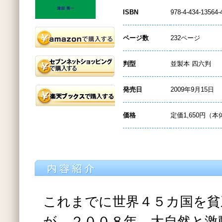
ISBN
978-4-434-13564-
ページ数
232ページ
判型
並製本 四六判
発売日
2009年9月15日
価格
定価1,650円（本
これまでに世界４５カ国を貧
が、２００８年、大自然と激