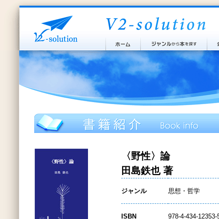
〈野性〉論
田島鉄也 著
ジャンル
思想・哲学
ISBN
978-4-434-12353-